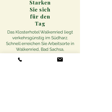
Starken
Sie sich
für den
Tag
Das Klosterhotel Walkenried liegt
verkehrsgünstig im Südharz.
Schnell erreichen Sie Arbeitsorte in
Walkenried, Bad Sachsa,
Nordhausen, Braunlage und
Umgebung.
- Bad Sachsa: ca. 5 Minuten
- Nordhausen: ca. 20 Minuten
- Braunlage: ca. 25 Minuten
- Herzbeg am Harz: ca. 20 Minuten
Gemütli
cher
Pub