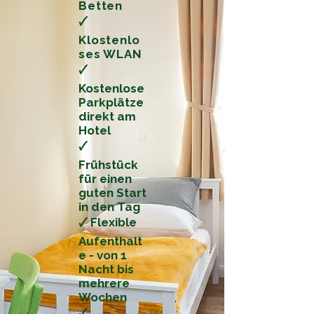
Betten
🗸
Klostenlo
ses WLAN
🗸
Kostenlose
Parkplätze
direkt am
Hotel
🗸
Frühstück
für einen
guten Start
in den Tag
🗸 Flexible
Aufenthalt
e - von 1
Nacht bis
mehrere
Wochen
🗸