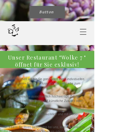
Button
Unser Restaurant "Wolke 7 "
öffnet für Sie exklusiv!
Gern kochen wir für Sie ganz nach Ihren individuellen
Wünschen – frisch, exklusiv und mit viel Liebe zum
Detail.
Wir verwenden ausschließlich hochwertige Zutaten
und verzichten bewusst auf künstliche Zusätze oder
Geschmacksverstärker.
Bei uns wird ehrlich, handwerklich und mit großer
Sorgfalt gekocht.
Feiern Sie Ihren Geburtstag bei uns, laden Sie Freunde
zu einem besonderen Dinner ein oder überraschen